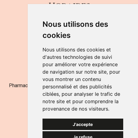
Horaires
DU LUNDI AU VENDREDI
Nous utilisons des
de 9h à 12h30 et de 14h à 18h
cookies
LE SAMEDI
de 9h à 12h30
Nous utilisons des cookies et
d'autres technologies de suivi
pour améliorer votre expérience
NOUS CONTACTER
de navigation sur notre site, pour
vous montrer un contenu
Pharmacie Jufarma - Fatima Abachra - APB 521704 - N°
personnalisé et des publicités
Entreprise BE0882-700-592
ciblées, pour analyser le trafic de
notre site et pour comprendre la
provenance de nos visiteurs.
J'accepte
Je refuse