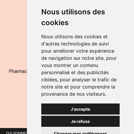
DU LUNDI AU VENDREDI
Nous utilisons des
de 9h à 12h30 et de 14h à 18h
cookies
LE SAMEDI
de 9h à 12h30
Nous utilisons des cookies et
d'autres technologies de suivi
pour améliorer votre expérience
NOUS CONTACTER
de navigation sur notre site, pour
vous montrer un contenu
Pharmacie Jufarma - Fatima Abachra - APB 521704 - N°
personnalisé et des publicités
Entreprise BE0882-700-592
ciblées, pour analyser le trafic de
notre site et pour comprendre la
provenance de nos visiteurs.
J'accepte
Je refuse
Changer mes préférences
QUI SOMMES-NOUS ?
NOS MARQUES
MENTIONS LÉGALES
CGV