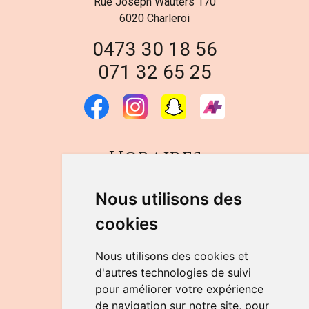
Rue Joseph Wauters 170
6020 Charleroi
0473 30 18 56
071 32 65 25
Horaires
DU LUNDI AU VENDREDI
Nous utilisons des
de 9h à 12h30 et de 14h à 18h
cookies
LE SAMEDI
de 9h à 12h30
Nous utilisons des cookies et
d'autres technologies de suivi
pour améliorer votre expérience
NOUS CONTACTER
de navigation sur notre site, pour