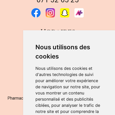
Horaires
DU LUNDI AU VENDREDI
Nous utilisons des
de 9h à 12h30 et de 14h à 18h
cookies
LE SAMEDI
de 9h à 12h30
Nous utilisons des cookies et
d'autres technologies de suivi
pour améliorer votre expérience
NOUS CONTACTER
de navigation sur notre site, pour
vous montrer un contenu
Pharmacie Jufarma - Fatima Abachra - APB 521704 - N°
personnalisé et des publicités
Entreprise BE0882-700-592
ciblées, pour analyser le trafic de
notre site et pour comprendre la