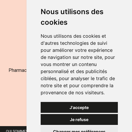
DU LUNDI AU VENDREDI
Nous utilisons des
de 9h à 12h30 et de 14h à 18h
cookies
LE SAMEDI
de 9h à 12h30
Nous utilisons des cookies et
d'autres technologies de suivi
pour améliorer votre expérience
NOUS CONTACTER
de navigation sur notre site, pour
vous montrer un contenu
Pharmacie Jufarma - Fatima Abachra - APB 521704 - N°
personnalisé et des publicités
Entreprise BE0882-700-592
ciblées, pour analyser le trafic de
notre site et pour comprendre la
provenance de nos visiteurs.
J'accepte
Je refuse
Changer mes préférences
QUI SOMMES-NOUS ?
NOS MARQUES
MENTIONS LÉGALES
CGV