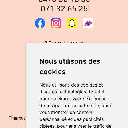
071 32 65 25
Horaires
DU LUNDI AU VENDREDI
Nous utilisons des
de 9h à 12h30 et de 14h à 18h
cookies
LE SAMEDI
de 9h à 12h30
Nous utilisons des cookies et
d'autres technologies de suivi
pour améliorer votre expérience
NOUS CONTACTER
de navigation sur notre site, pour
vous montrer un contenu
Pharmacie Jufarma - Fatima Abachra - APB 521704 - N°
personnalisé et des publicités
Entreprise BE0882-700-592
ciblées, pour analyser le trafic de