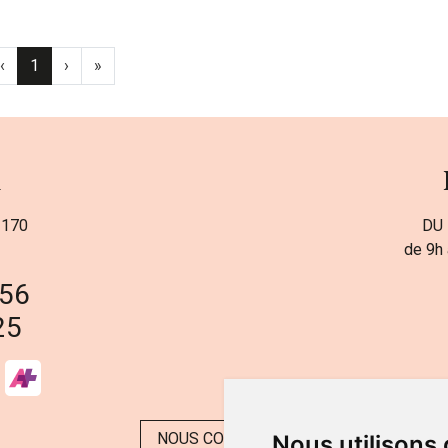
‹
1
›
»
a
 170
DU 
de 9h 
 56
25
NOUS CONTACTER
Nous utilisons