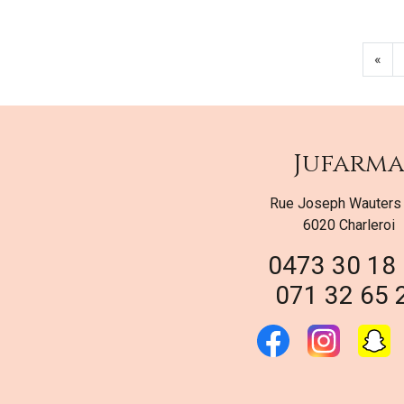
«
Jufarm
Rue Joseph Wauters
6020 Charleroi
0473 30 18
071 32 65 