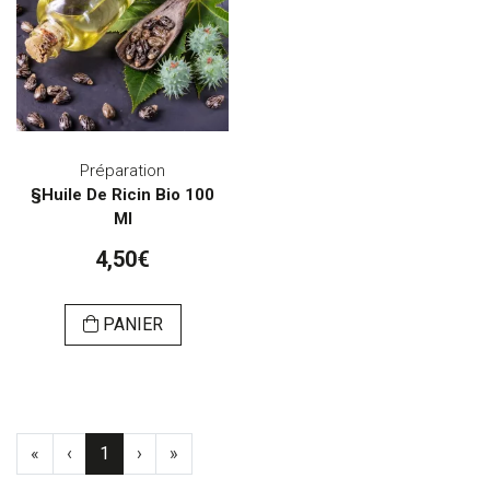
Préparation
§Huile De Ricin Bio 100
Ml
4,50€
PANIER
«
‹
1
›
»