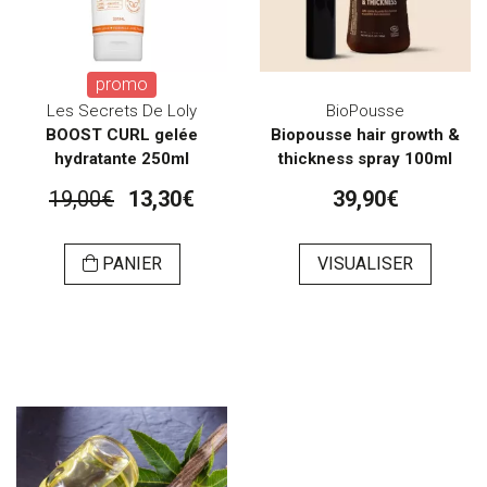
promo
Les Secrets De Loly
BioPousse
BOOST CURL gelée
Biopousse hair growth &
hydratante 250ml
thickness spray 100ml
19,00€
13,30€
39,90€
PANIER
VISUALISER