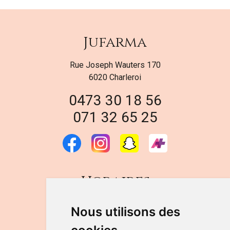
Jufarma
Rue Joseph Wauters 170
6020 Charleroi
0473 30 18 56
071 32 65 25
Horaires
DU LUNDI AU VENDREDI
Nous utilisons des
de 9h à 12h30 et de 14h à 18h