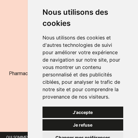
DU LUNDI AU VENDREDI
Nous utilisons des
de 9h à 12h30 et de 14h à 18h
cookies
LE SAMEDI
de 9h à 12h30
Nous utilisons des cookies et
d'autres technologies de suivi
pour améliorer votre expérience
NOUS CONTACTER
de navigation sur notre site, pour
vous montrer un contenu
Pharmacie Jufarma - Fatima Abachra - APB 521704 - N°
personnalisé et des publicités
Entreprise BE0882-700-592
ciblées, pour analyser le trafic de
notre site et pour comprendre la
provenance de nos visiteurs.
J'accepte
Je refuse
Changer mes préférences
QUI SOMMES-NOUS ?
NOS MARQUES
MENTIONS LÉGALES
CGV