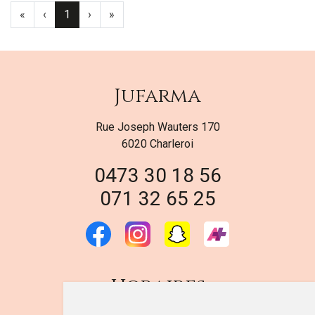
«
‹
1
›
»
Jufarma
Rue Joseph Wauters 170
6020 Charleroi
0473 30 18 56
071 32 65 25
Horaires