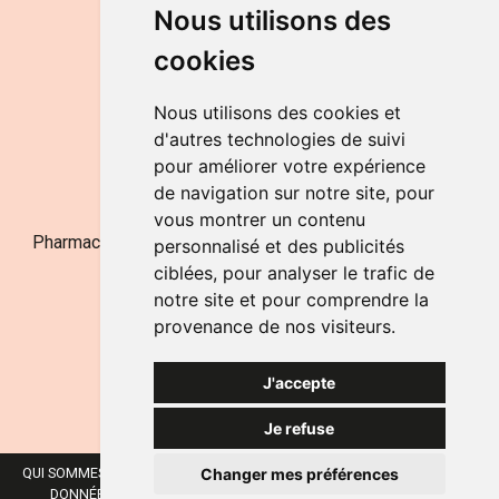
DU LUNDI AU VENDREDI
Nous utilisons des
de 9h à 12h30 et de 14h à 18h
cookies
LE SAMEDI
de 9h à 12h30
Nous utilisons des cookies et
d'autres technologies de suivi
pour améliorer votre expérience
NOUS CONTACTER
de navigation sur notre site, pour
vous montrer un contenu
Pharmacie Jufarma - Fatima Abachra - APB 521704 - N°
personnalisé et des publicités
Entreprise BE0882-700-592
ciblées, pour analyser le trafic de
notre site et pour comprendre la
provenance de nos visiteurs.
J'accepte
Je refuse
Changer mes préférences
QUI SOMMES-NOUS ?
NOS MARQUES
MENTIONS LÉGALES
CGV
DONNÉES PERSONNELLES
COOKIES
PRÉFÉRENCES COOKIES