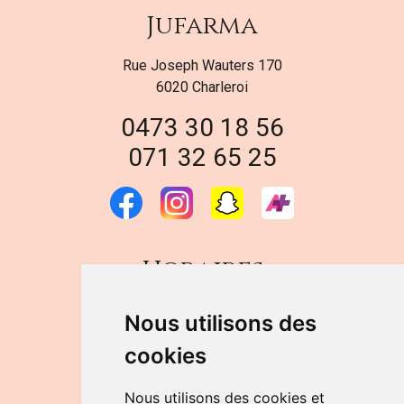
Jufarma
Rue Joseph Wauters 170
6020 Charleroi
0473 30 18 56
071 32 65 25
Horaires
DU LUNDI AU VENDREDI
Nous utilisons des
de 9h à 12h30 et de 14h à 18h
cookies
LE SAMEDI
de 9h à 12h30
Nous utilisons des cookies et