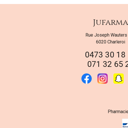
Jufarm
Rue Joseph Wauters
6020 Charleroi
0473 30 18
071 32 65 
Pharmacie