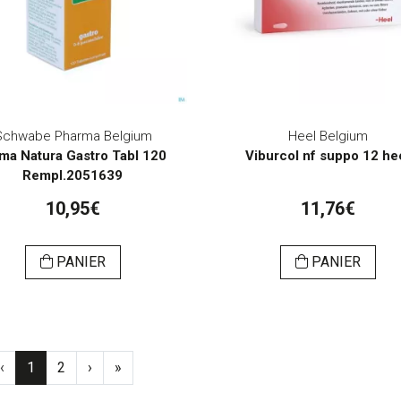
Schwabe Pharma Belgium
Heel Belgium
ma Natura Gastro Tabl 120
Viburcol nf suppo 12 he
Rempl.2051639
10,95€
11,76€
PANIER
PANIER
‹
1
2
›
»