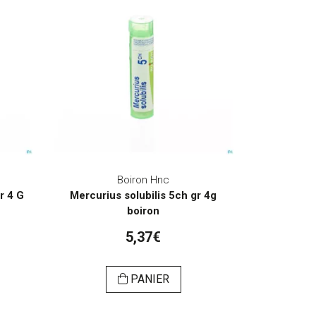
Boiron Hnc
r 4 G
Mercurius solubilis 5ch gr 4g
boiron
5,37€
PANIER