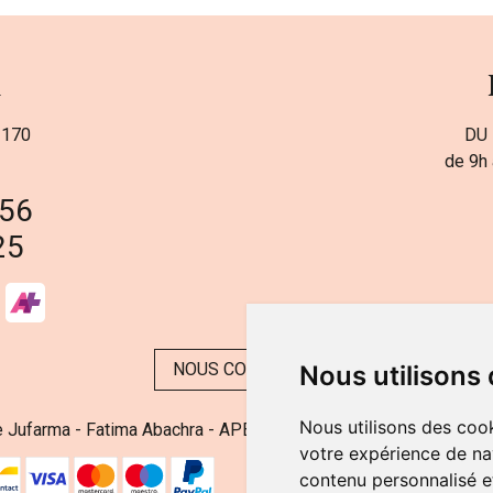
a
 170
DU 
de 9h 
 56
25
NOUS CONTACTER
Nous utilisons
Nous utilisons des cook
 Jufarma - Fatima Abachra - APB 521704 - N° Entreprise BE08
votre expérience de na
contenu personnalisé et