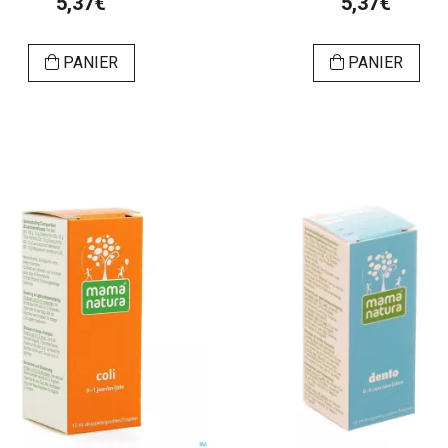
5,37€
5,37€
PANIER
PANIER