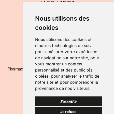
Horaires
DU LUNDI AU VENDREDI
Nous utilisons des
de 9h à 12h30 et de 14h à 18h
cookies
LE SAMEDI
de 9h à 12h30
Nous utilisons des cookies et
d'autres technologies de suivi
pour améliorer votre expérience
NOUS CONTACTER
de navigation sur notre site, pour
vous montrer un contenu
Pharmacie Jufarma - Fatima Abachra - APB 521704 - N°
personnalisé et des publicités
Entreprise BE0882-700-592
ciblées, pour analyser le trafic de
notre site et pour comprendre la
provenance de nos visiteurs.
J'accepte
Je refuse