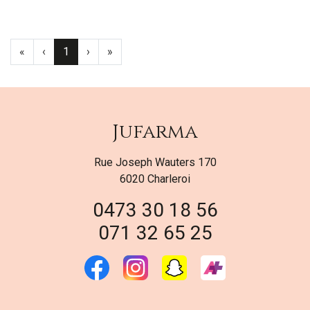
«
‹
1
›
»
Jufarma
Rue Joseph Wauters 170
6020 Charleroi
0473 30 18 56
071 32 65 25