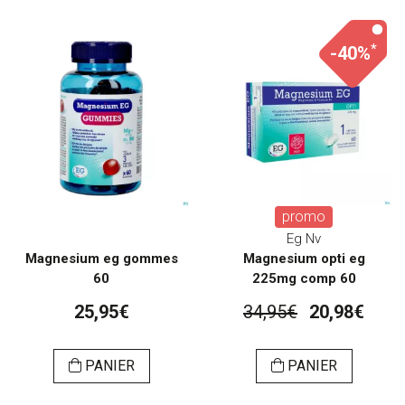
*
-40%
promo
Eg Nv
Magnesium eg gommes
Magnesium opti eg
60
225mg comp 60
25,95€
34,95€
20,98€
PANIER
PANIER