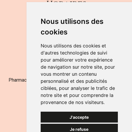
Horaires
DU LUNDI AU VENDREDI
Nous utilisons des
de 9h à 12h30 et de 14h à 18h
cookies
LE SAMEDI
de 9h à 12h30
Nous utilisons des cookies et
d'autres technologies de suivi
pour améliorer votre expérience
NOUS CONTACTER
de navigation sur notre site, pour
vous montrer un contenu
Pharmacie Jufarma - Fatima Abachra - APB 521704 - N°
personnalisé et des publicités
Entreprise BE0882-700-592
ciblées, pour analyser le trafic de
notre site et pour comprendre la
provenance de nos visiteurs.
J'accepte
Je refuse