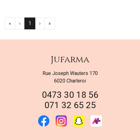
«
‹
1
›
»
Jufarma
Rue Joseph Wauters 170
6020 Charleroi
0473 30 18 56
071 32 65 25