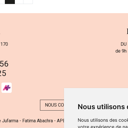
a
 170
DU 
de 9h 
 56
25
NOUS CONTACTER
Nous utilisons
Nous utilisons des cook
 Jufarma - Fatima Abachra - APB 521704 - N° Entreprise BE08
votre expérience de na