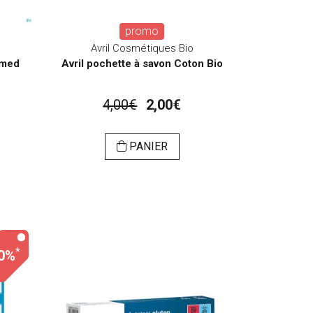
promo
Avril Cosmétiques Bio
omed
Avril pochette à savon Coton Bio
4,00€
2,00€
PANIER
*
0%