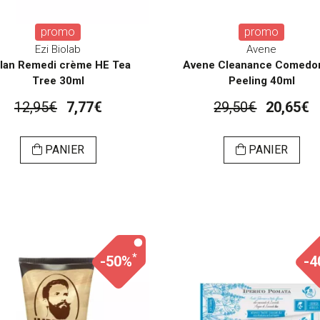
promo
promo
Ezi Biolab
Avene
lan Remedi crème HE Tea
Avene Cleanance Comed
Tree 30ml
Peeling 40ml
12,95€
7,77€
29,50€
20,65€
PANIER
PANIER
*
-50%
-4