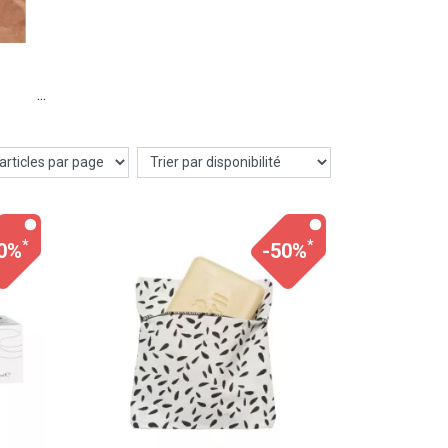
*
*
0%
-50%