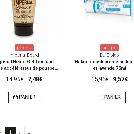
promo
promo
Imperial Beard
Ezi Biolab
perial Beard Gel Tonifiant
Helan remedi crème millepe
e accélérateur de pousse...
et lavande 75ml
14,95€
7,48€
15,95€
9,57€
PANIER
PANIER
‹
1
›
»