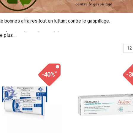
de bonnes affaires tout en luttant contre le gaspillage.
ez de prix mini sur les produits:
produits imparfaits: emballage abimé, petit coup,...
produits à date de péremption courte
ancien modèle
dernière pièce
*
-40%
-3
oduits sont toujours efficaces.