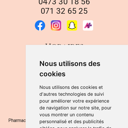
0473 30 18 56
071 32 65 25
Horaires
DU LUNDI AU VENDREDI
Nous utilisons des
de 9h à 12h30 et de 14h à 18h
cookies
LE SAMEDI
de 9h à 12h30
Nous utilisons des cookies et
d'autres technologies de suivi
pour améliorer votre expérience
NOUS CONTACTER
de navigation sur notre site, pour
vous montrer un contenu
Pharmacie Jufarma - Fatima Abachra - APB 521704 - N°
personnalisé et des publicités
Entreprise BE0882-700-592