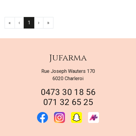
«
‹
1
›
»
Jufarma
Rue Joseph Wauters 170
6020 Charleroi
0473 30 18 56
071 32 65 25