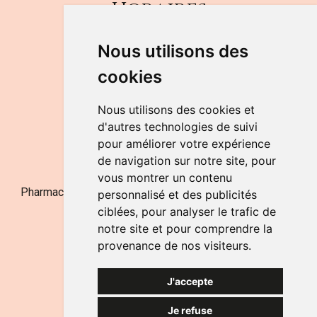
Horaires
DU LUNDI AU VENDREDI
Nous utilisons des
de 9h à 12h30 et de 14h à 18h
cookies
LE SAMEDI
de 9h à 12h30
Nous utilisons des cookies et
d'autres technologies de suivi
pour améliorer votre expérience
NOUS CONTACTER
de navigation sur notre site, pour
vous montrer un contenu
Pharmacie Jufarma - Fatima Abachra - APB 521704 - N°
personnalisé et des publicités
Entreprise BE0882-700-592
ciblées, pour analyser le trafic de
notre site et pour comprendre la
provenance de nos visiteurs.
J'accepte
Je refuse