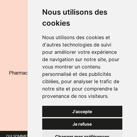
DU LUNDI AU VENDREDI
Nous utilisons des
de 9h à 12h30 et de 14h à 18h
cookies
LE SAMEDI
de 9h à 12h30
Nous utilisons des cookies et
d'autres technologies de suivi
pour améliorer votre expérience
NOUS CONTACTER
de navigation sur notre site, pour
vous montrer un contenu
Pharmacie Jufarma - Fatima Abachra - APB 521704 - N°
personnalisé et des publicités
Entreprise BE0882-700-592
ciblées, pour analyser le trafic de
notre site et pour comprendre la
provenance de nos visiteurs.
J'accepte
Je refuse
Changer mes préférences
QUI SOMMES-NOUS ?
NOS MARQUES
MENTIONS LÉGALES
CGV