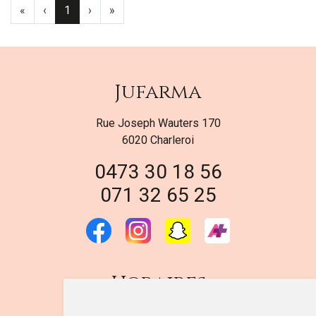
«
‹
1
›
»
Jufarma
Rue Joseph Wauters 170
6020 Charleroi
0473 30 18 56
071 32 65 25
Horaires
DU LUNDI AU VENDREDI