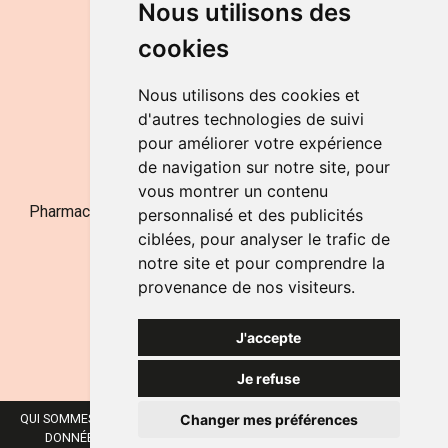
Nous utilisons des
de 9h à 12h30 et de 14h à 18h
cookies
LE SAMEDI
de 9h à 12h30
Nous utilisons des cookies et
d'autres technologies de suivi
pour améliorer votre expérience
NOUS CONTACTER
de navigation sur notre site, pour
vous montrer un contenu
Pharmacie Jufarma - Fatima Abachra - APB 521704 - N°
personnalisé et des publicités
Entreprise BE0882-700-592
ciblées, pour analyser le trafic de
notre site et pour comprendre la
provenance de nos visiteurs.
J'accepte
Je refuse
Changer mes préférences
QUI SOMMES-NOUS ?
NOS MARQUES
MENTIONS LÉGALES
CGV
DONNÉES PERSONNELLES
COOKIES
PRÉFÉRENCES COOKIES