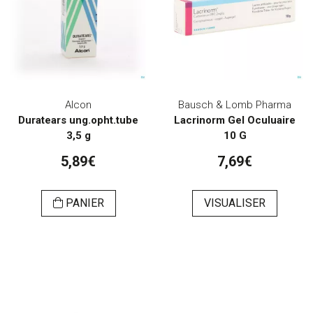
Alcon
Bausch & Lomb Pharma
Duratears ung.opht.tube
Lacrinorm Gel Oculuaire
3,5 g
10 G
5,89€
7,69€
PANIER
VISUALISER