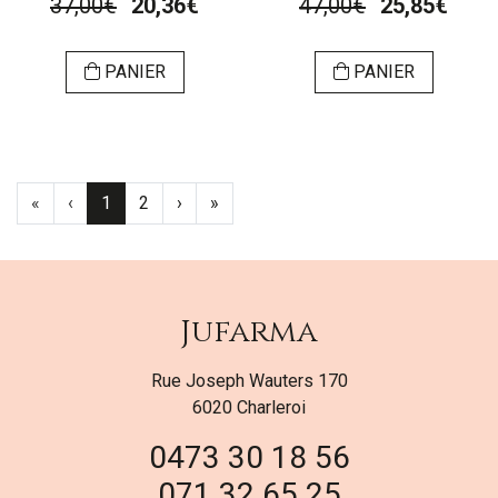
37,00€
20,36€
47,00€
25,85€
PANIER
PANIER
«
‹
1
2
›
»
Jufarma
Rue Joseph Wauters 170
6020 Charleroi
0473 30 18 56
071 32 65 25