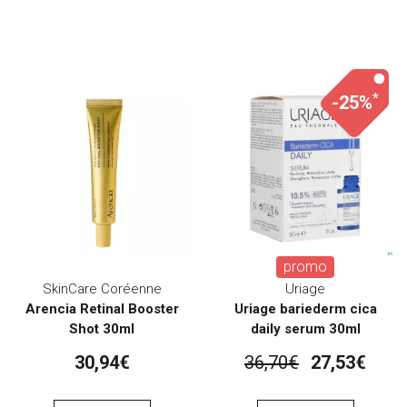
*
-25%
promo
SkinCare Coréenne
Uriage
Arencia Retinal Booster
Uriage bariederm cica
Shot 30ml
daily serum 30ml
30,94€
36,70€
27,53€