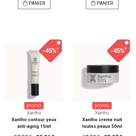
PANIER
PANIER
*
*
-45%
-45%
promo
promo
Xantho
Xantho
Xantho contour yeux
Xantho creme nuit
anti-aging 15ml
toutes peaux 50ml