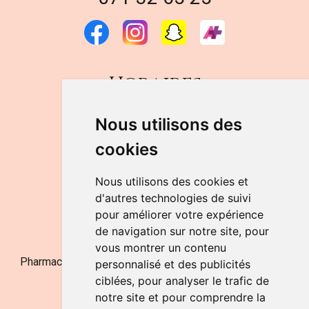
Horaires
DU LUNDI AU VENDREDI
Nous utilisons des
de 9h à 12h30 et de 14h à 18h
cookies
LE SAMEDI
de 9h à 12h30
Nous utilisons des cookies et
d'autres technologies de suivi
pour améliorer votre expérience
NOUS CONTACTER
de navigation sur notre site, pour
vous montrer un contenu
Pharmacie Jufarma - Fatima Abachra - APB 521704 - N°
personnalisé et des publicités
Entreprise BE0882-700-592
ciblées, pour analyser le trafic de
notre site et pour comprendre la