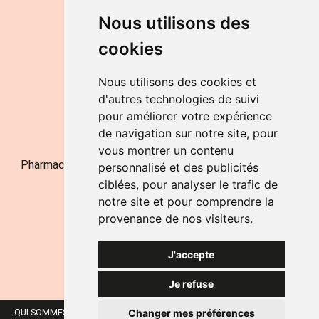
DU LUNDI AU VENDREDI
Nous utilisons des
de 9h à 12h30 et de 14h à 18h
cookies
LE SAMEDI
de 9h à 12h30
Nous utilisons des cookies et
d'autres technologies de suivi
pour améliorer votre expérience
NOUS CONTACTER
de navigation sur notre site, pour
vous montrer un contenu
Pharmacie Jufarma - Fatima Abachra - APB 521704 - N°
personnalisé et des publicités
Entreprise BE0882-700-592
ciblées, pour analyser le trafic de
notre site et pour comprendre la
provenance de nos visiteurs.
J'accepte
Je refuse
Changer mes préférences
QUI SOMMES-NOUS ?
NOS MARQUES
MENTIONS LÉGALES
CGV