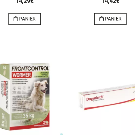
14,29€
14,42€
PANIER
PANIER