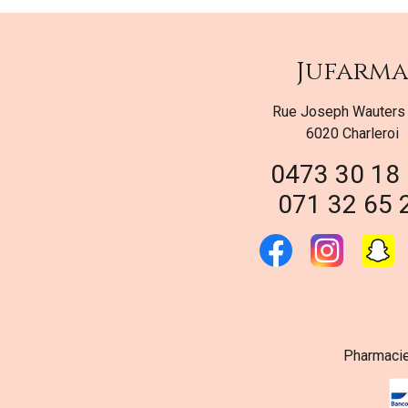
Jufarm
Rue Joseph Wauters
6020 Charleroi
0473 30 18
071 32 65 
Pharmacie