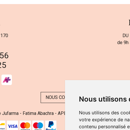
a
 170
DU 
de 9h 
 56
25
NOUS CONTACTER
Nous utilisons
Nous utilisons des cook
 Jufarma - Fatima Abachra - APB 521704 - N° Entreprise BE08
votre expérience de na
contenu personnalisé et