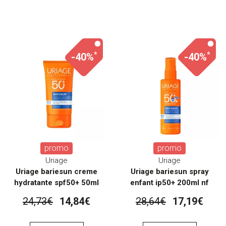
*
*
-40%
-40%
promo
promo
Uriage
Uriage
Uriage bariesun creme
Uriage bariesun spray
hydratante spf50+ 50ml
enfant ip50+ 200ml nf
24,73€
14,84€
28,64€
17,19€