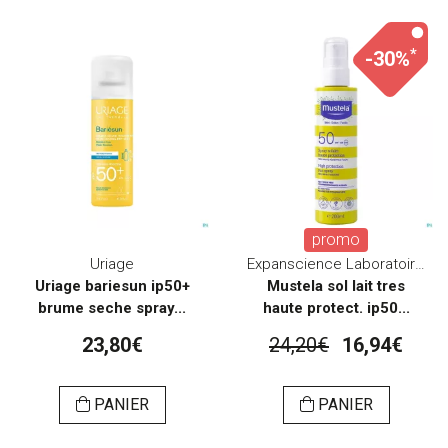
*
-30%
promo
Uriage
Expanscience Laboratoires
Uriage bariesun ip50+
Mustela sol lait tres
brume seche spray...
haute protect. ip50...
23,80€
24,20€
16,94€
PANIER
PANIER