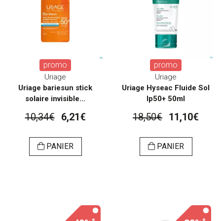
promo
promo
Uriage
Uriage
Uriage bariesun stick
Uriage Hyseac Fluide Sol
solaire invisible...
Ip50+ 50ml
10,34€
6,21€
18,50€
11,10€
PANIER
PANIER
*
*