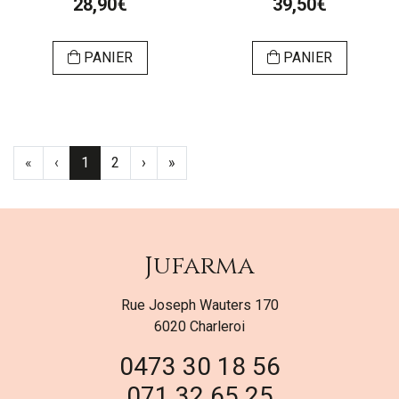
28,90€
39,50€
PANIER
PANIER
«
‹
1
2
›
»
Jufarma
Rue Joseph Wauters 170
6020 Charleroi
0473 30 18 56
071 32 65 25