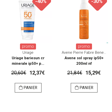
-40%
-30%
promo
promo
Uriage
Avene Pierre Fabre Benelux
Uriage bariesun cr
Avene sol spray ip50+
minerale ip50+ p...
200ml nf
20,60€
12,37€
21,84€
15,29€
PANIER
PANIER