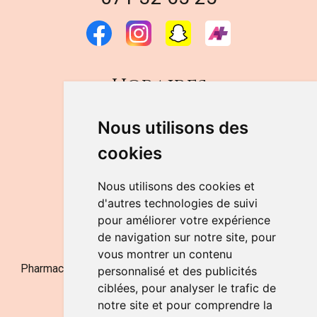
Horaires
DU LUNDI AU VENDREDI
Nous utilisons des
de 9h à 12h30 et de 14h à 18h
cookies
LE SAMEDI
de 9h à 12h30
Nous utilisons des cookies et
d'autres technologies de suivi
pour améliorer votre expérience
NOUS CONTACTER
de navigation sur notre site, pour
vous montrer un contenu
Pharmacie Jufarma - Fatima Abachra - APB 521704 - N°
personnalisé et des publicités
Entreprise BE0882-700-592
ciblées, pour analyser le trafic de
notre site et pour comprendre la