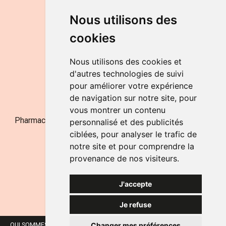
DU LUNDI AU VENDREDI
Nous utilisons des
de 9h à 12h30 et de 14h à 18h
cookies
LE SAMEDI
de 9h à 12h30
Nous utilisons des cookies et
d'autres technologies de suivi
pour améliorer votre expérience
NOUS CONTACTER
de navigation sur notre site, pour
vous montrer un contenu
Pharmacie Jufarma - Fatima Abachra - APB 521704 - N°
personnalisé et des publicités
Entreprise BE0882-700-592
ciblées, pour analyser le trafic de
notre site et pour comprendre la
provenance de nos visiteurs.
J'accepte
Je refuse
Changer mes préférences
QUI SOMMES-NOUS ?
NOS MARQUES
MENTIONS LÉGALES
CGV