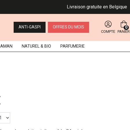
Livraison gratuite en Belgique dès 
ANTI-GASPI
OFFRES DU MOIS
0
COMPTE
PANIER
MAMAN
NATUREL
& BIO
PARFUMERIE
€