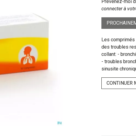
Prévenez-moi dè
connecter à votr
PROCHAINEM
Les comprimés B
des troubles re
collant: - bronc
- troubles bronc
sinusite chroniq
CONTINUER 