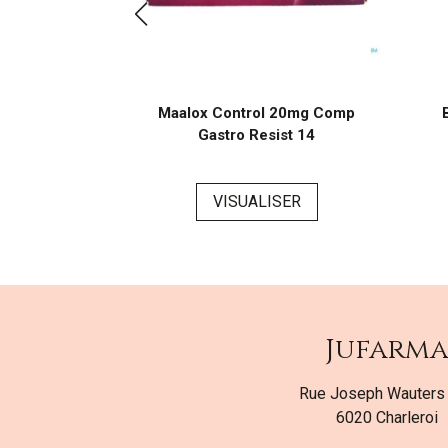
2mg/ml Sirop
Maalox Control 20mg Comp
 180ml
Gastro Resist 14
SER
VISUALISER
Jufarm
Rue Joseph Wauters
6020 Charleroi