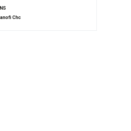
ONS
anofi Chc