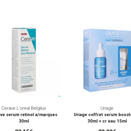
Cerave L'oreal Belgilux
Uriage
ve serum retinol a/marques
Uriage coffret serum boost
30ml
30ml + cr eau 15ml