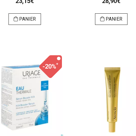
23,15€
28,90€
PANIER
PANIER
*
-20%