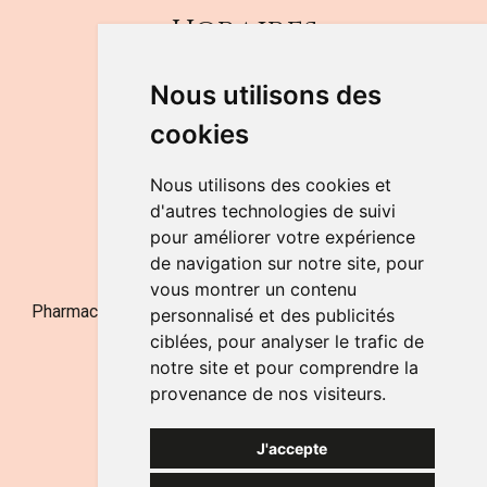
Horaires
DU LUNDI AU VENDREDI
Nous utilisons des
de 9h à 12h30 et de 14h à 18h
cookies
LE SAMEDI
de 9h à 12h30
Nous utilisons des cookies et
d'autres technologies de suivi
pour améliorer votre expérience
NOUS CONTACTER
de navigation sur notre site, pour
vous montrer un contenu
Pharmacie Jufarma - Fatima Abachra - APB 521704 - N°
personnalisé et des publicités
Entreprise BE0882-700-592
ciblées, pour analyser le trafic de
notre site et pour comprendre la
provenance de nos visiteurs.
J'accepte