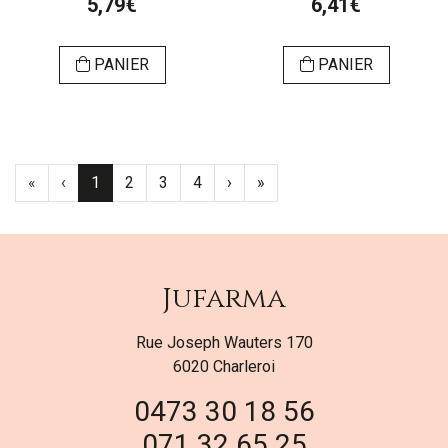
5,79€
6,41€
PANIER
PANIER
«
‹
1
2
3
4
›
»
Jufarma
Rue Joseph Wauters 170
6020 Charleroi
0473 30 18 56
071 32 65 25