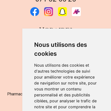
Horaires
DU LUNDI AU VENDREDI
Nous utilisons des
de 9h à 12h30 et de 14h à 18h
cookies
LE SAMEDI
de 9h à 12h30
Nous utilisons des cookies et
d'autres technologies de suivi
pour améliorer votre expérience
NOUS CONTACTER
de navigation sur notre site, pour
vous montrer un contenu
Pharmacie Jufarma - Fatima Abachra - APB 521704 - N°
personnalisé et des publicités
Entreprise BE0882-700-592
ciblées, pour analyser le trafic de
notre site et pour comprendre la