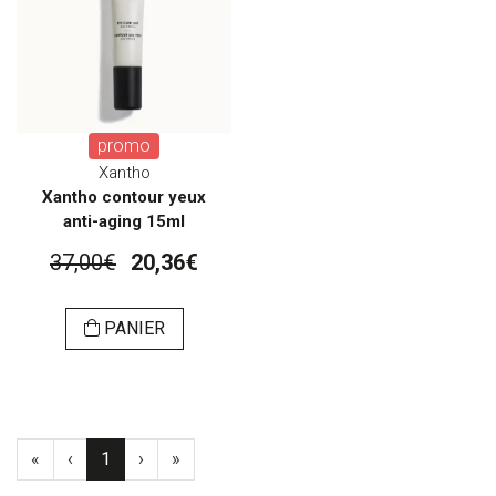
promo
Xantho
Xantho contour yeux
anti-aging 15ml
37,00€
20,36€
PANIER
«
‹
1
›
»