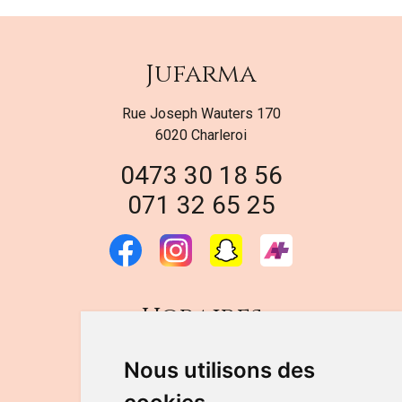
Jufarma
Rue Joseph Wauters 170
6020 Charleroi
0473 30 18 56
071 32 65 25
Horaires
DU LUNDI AU VENDREDI
Nous utilisons des
de 9h à 12h30 et de 14h à 18h