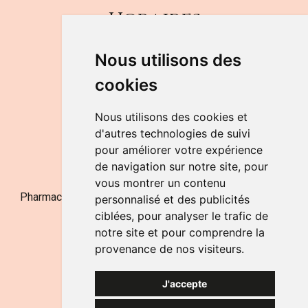
Horaires
DU LUNDI AU VENDREDI
Nous utilisons des
de 9h à 12h30 et de 14h à 18h
cookies
LE SAMEDI
de 9h à 12h30
Nous utilisons des cookies et
d'autres technologies de suivi
pour améliorer votre expérience
NOUS CONTACTER
de navigation sur notre site, pour
vous montrer un contenu
Pharmacie Jufarma - Fatima Abachra - APB 521704 - N°
personnalisé et des publicités
Entreprise BE0882-700-592
ciblées, pour analyser le trafic de
notre site et pour comprendre la
provenance de nos visiteurs.
J'accepte