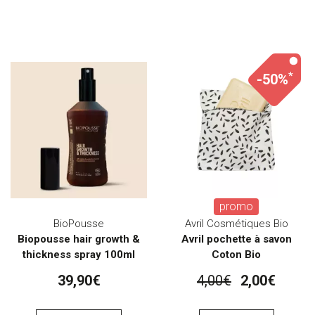
*
-50%
promo
BioPousse
Avril Cosmétiques Bio
Biopousse hair growth &
Avril pochette à savon
thickness spray 100ml
Coton Bio
39,90€
4,00€
2,00€