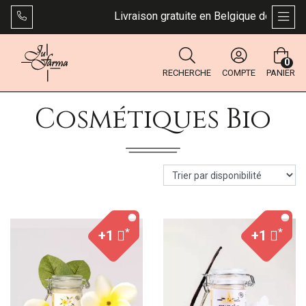
Livraison gratuite en Belgique dès 49 €. Bp
AFFI
0
RECHERCHE
COMPTE
PANIER
Cosmétiques Bio
*
*
+1
+1