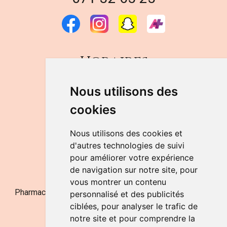
Horaires
DU LUNDI AU VENDREDI
Nous utilisons des
de 9h à 12h30 et de 14h à 18h
cookies
LE SAMEDI
de 9h à 12h30
Nous utilisons des cookies et
d'autres technologies de suivi
pour améliorer votre expérience
NOUS CONTACTER
de navigation sur notre site, pour
vous montrer un contenu
Pharmacie Jufarma - Fatima Abachra - APB 521704 - N°
personnalisé et des publicités
Entreprise BE0882-700-592
ciblées, pour analyser le trafic de
notre site et pour comprendre la