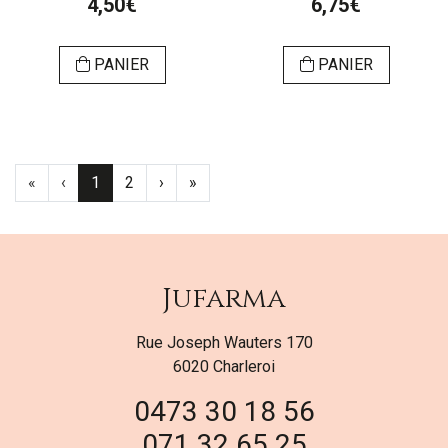
4,50€
6,75€
PANIER
PANIER
«
‹
1
2
›
»
Jufarma
Rue Joseph Wauters 170
6020 Charleroi
0473 30 18 56
071 32 65 25