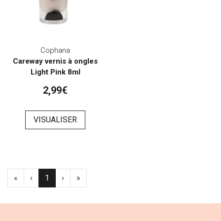
Cophana
Careway vernis à ongles
Light Pink 8ml
2,99€
VISUALISER
«
‹
1
›
»