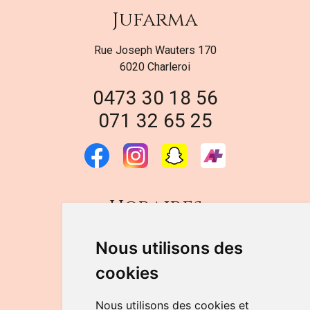
Jufarma
Rue Joseph Wauters 170
6020 Charleroi
0473 30 18 56
071 32 65 25
Horaires
DU LUNDI AU VENDREDI
Nous utilisons des
de 9h à 12h30 et de 14h à 18h
cookies
LE SAMEDI
de 9h à 12h30
Nous utilisons des cookies et