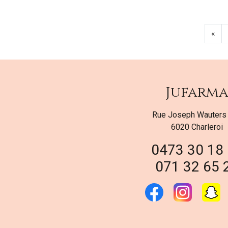
«
Jufarm
Rue Joseph Wauters
6020 Charleroi
0473 30 18
071 32 65 