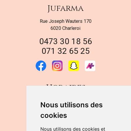
Jufarma
Rue Joseph Wauters 170
6020 Charleroi
0473 30 18 56
071 32 65 25
Horaires
DU LUNDI AU VENDREDI
Nous utilisons des
de 9h à 12h30 et de 14h à 18h
cookies
LE SAMEDI
de 9h à 12h30
Nous utilisons des cookies et