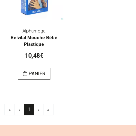
Alphamega
Belvital Mouche Bébé
Plastique
10,48€
PANIER
«
‹
1
›
»