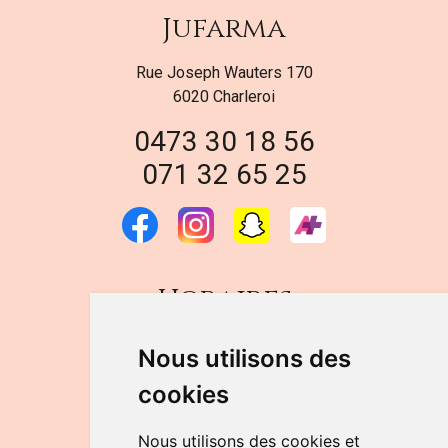
Jufarma
Rue Joseph Wauters 170
6020 Charleroi
0473 30 18 56
071 32 65 25
Horaires
DU LUNDI AU VENDREDI
Nous utilisons des
de 9h à 12h30 et de 14h à 18h
cookies
LE SAMEDI
de 9h à 12h30
Nous utilisons des cookies et