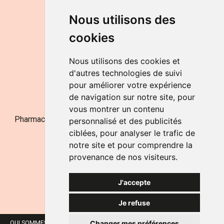
DU LUNDI AU VENDREDI
Nous utilisons des
de 9h à 12h30 et de 14h à 18h
cookies
LE SAMEDI
de 9h à 12h30
Nous utilisons des cookies et
d'autres technologies de suivi
pour améliorer votre expérience
NOUS CONTACTER
de navigation sur notre site, pour
vous montrer un contenu
Pharmacie Jufarma - Fatima Abachra - APB 521704 - N°
personnalisé et des publicités
Entreprise BE0882-700-592
ciblées, pour analyser le trafic de
notre site et pour comprendre la
provenance de nos visiteurs.
J'accepte
Je refuse
Changer mes préférences
QUI SOMMES-NOUS ?
NOS MARQUES
MENTIONS LÉGALES
CGV