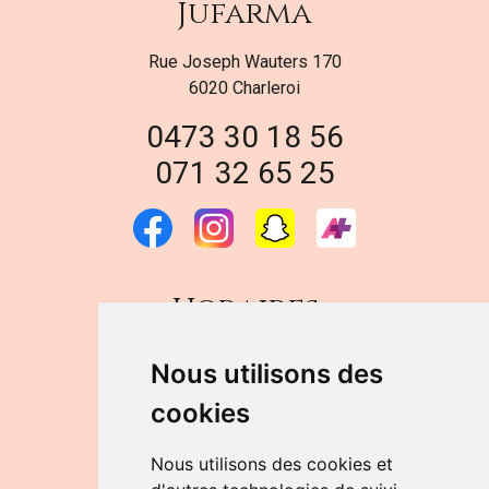
Jufarma
Rue Joseph Wauters 170
6020 Charleroi
0473 30 18 56
071 32 65 25
Horaires
DU LUNDI AU VENDREDI
Nous utilisons des
de 9h à 12h30 et de 14h à 18h
cookies
LE SAMEDI
de 9h à 12h30
Nous utilisons des cookies et