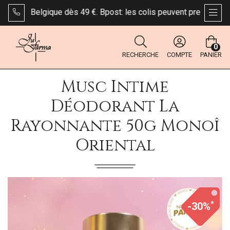
te en Belgique dès 49 €. Bpost: les colis peuvent prendre plus de
AFFI
0
RECHERCHE
COMPTE
PANIER
Musc Intime
Déodorant La
Rayonnante 50g Monoî
Oriental
*
-30%