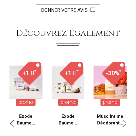
DONNER VOTRE AVIS
Découvrez Également
*
*
*
+1
+1
-30%
promo
promo
promo
Exode
Exode
Musc intime
Baume...
Baume...
Déodorant...