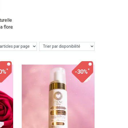
turelle
a flore
e
 monoï,
 toute
rapide
*
*
0%
-30%