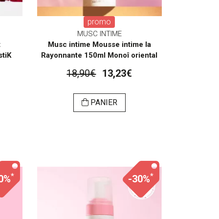
promo
MUSC INTIME
t
Musc intime Mousse intime la
stiK
Rayonnante 150ml Monoî oriental
18,90€
13,23€
PANIER
*
*
0%
-30%