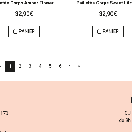
letée Corps Amber Flower...
Pailletée Corps Sweet Litch
32,90€
32,90€
PANIER
PANIER
‹
1
2
3
4
5
6
›
»
a
 170
DU 
de 9h 