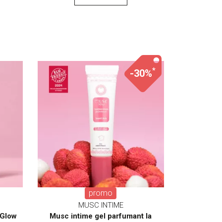
*
-30%
promo
MUSC INTIME
 Glow
Musc intime gel parfumant la