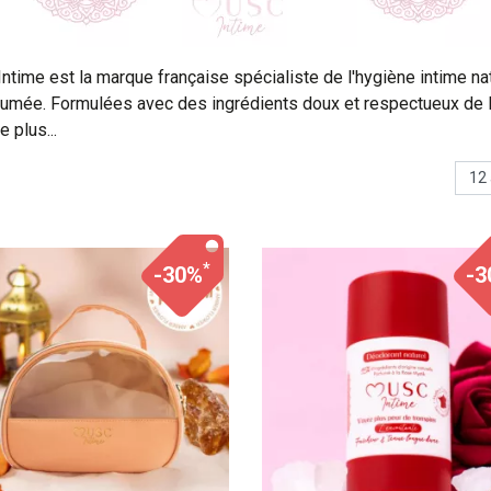
ntime est la marque française spécialiste de l'hygiène intime na
fumée. Formulées avec des ingrédients doux et respectueux de l
, ses lingettes, mousses nettoyantes, déodorants et trousses d
te allient fraîcheur longue durée et parfums enveloppants (musc,
, rose...). Chez Jufarma, pharmacie en ligne à Charleroi, retrouvez
me Musc Intime en Belgique au meilleur prix, avec une livraison 
t dans le pays.
*
-30%
-3