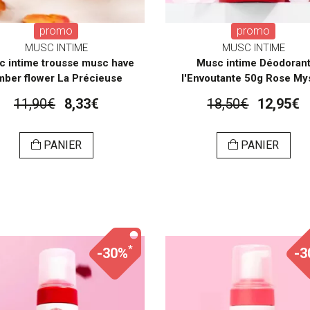
promo
promo
MUSC INTIME
MUSC INTIME
c intime trousse musc have
Musc intime Déodoran
mber flower La Précieuse
l'Envoutante 50g Rose My
11,90€
8,33€
18,50€
12,95€
PANIER
PANIER
*
-30%
-3