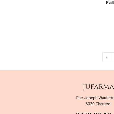
Pail
«
Jufarm
Rue Joseph Wauters
6020 Charleroi