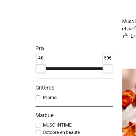
Musc I
et par
intime
toilet
Prix
sakura
la gam
4€
50€
partou
Critères
Promo
Marque
MUSC INTIME
Octobre en beauté