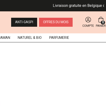
Livraison gratuite en Belgique dès 49 
ANTI-GASPI
OFFRES DU MOIS
0
COMPTE
PANIER
MAMAN
NATUREL
& BIO
PARFUMERIE