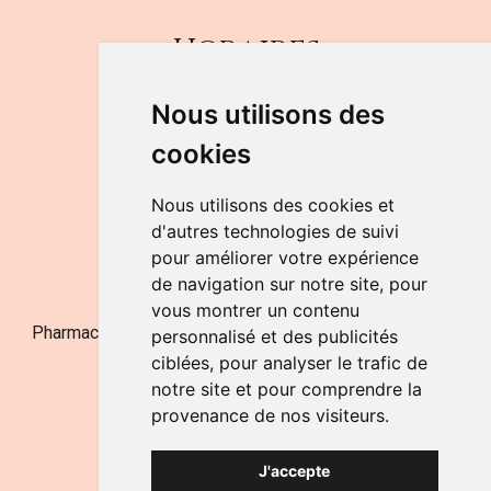
Horaires
DU LUNDI AU VENDREDI
Nous utilisons des
de 9h à 12h30 et de 14h à 18h
cookies
LE SAMEDI
de 9h à 12h30
Nous utilisons des cookies et
d'autres technologies de suivi
pour améliorer votre expérience
NOUS CONTACTER
de navigation sur notre site, pour
vous montrer un contenu
Pharmacie Jufarma - Fatima Abachra - APB 521704 - N°
personnalisé et des publicités
Entreprise BE0882-700-592
ciblées, pour analyser le trafic de
notre site et pour comprendre la
provenance de nos visiteurs.
J'accepte