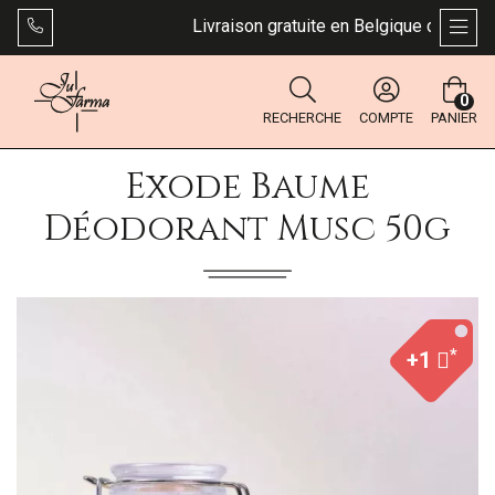
Livraison gratuite en Belgique dès 49 €. B
AFFI
0
RECHERCHE
COMPTE
PANIER
Exode Baume
Déodorant Musc 50g
*
+1