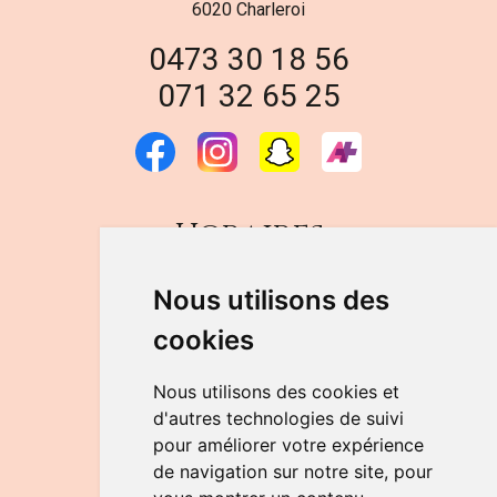
6020 Charleroi
0473 30 18 56
071 32 65 25
Horaires
DU LUNDI AU VENDREDI
Nous utilisons des
de 9h à 12h30 et de 14h à 18h
cookies
LE SAMEDI
de 9h à 12h30
Nous utilisons des cookies et
d'autres technologies de suivi
pour améliorer votre expérience
NOUS CONTACTER
de navigation sur notre site, pour