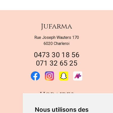
Jufarma
Rue Joseph Wauters 170
6020 Charleroi
0473 30 18 56
071 32 65 25
Horaires
DU LUNDI AU VENDREDI
Nous utilisons des
de 9h à 12h30 et de 14h à 18h