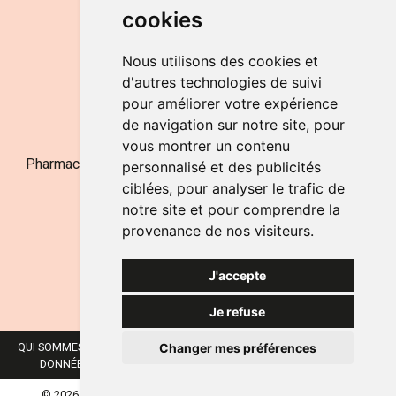
cookies
LE SAMEDI
de 9h à 12h30
Nous utilisons des cookies et
d'autres technologies de suivi
pour améliorer votre expérience
NOUS CONTACTER
de navigation sur notre site, pour
vous montrer un contenu
Pharmacie Jufarma - Fatima Abachra - APB 521704 - N°
personnalisé et des publicités
Entreprise BE0882-700-592
ciblées, pour analyser le trafic de
notre site et pour comprendre la
provenance de nos visiteurs.
J'accepte
Je refuse
Changer mes préférences
QUI SOMMES-NOUS ?
NOS MARQUES
MENTIONS LÉGALES
CGV
DONNÉES PERSONNELLES
COOKIES
PRÉFÉRENCES COOKIES
© 2026 JUFARMA
TOUS DROITS RÉSERVÉS.
APOTEKISTO