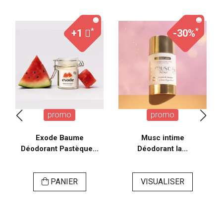
*
*
+1
-30%
promo
promo
Exode Baume
Musc intime
Déodorant Pastèque...
Déodorant la...
PANIER
VISUALISER