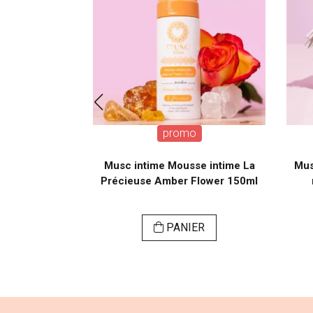
o
promo
ngettes la
Musc intime Mousse intime La
Mus
èces Monoî
Précieuse Amber Flower 150ml
l
PANIER
SER