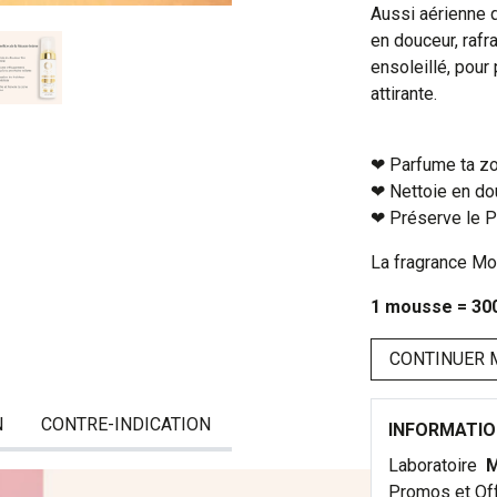
Aussi aérienne 
en douceur, rafr
ensoleillé, pour
attirante.
❤︎ Parfume ta z
❤︎ Nettoie en do
❤︎ Préserve le PH
La fragrance Mo
1 mousse = 300 
CONTINUER 
N
CONTRE-INDICATION
INFORMATI
Laboratoire
M
Promos et Of