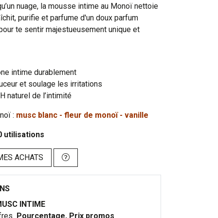
qu’un nuage, la mousse intime au Monoï nettoie
aîchit, purifie et parfume d'un doux parfum
 pour te sentir majestueusement unique et
one intime durablement
uceur et soulage les irritations
 naturel de l’intimité
noï :
musc blanc - fleur de monoï - vanille
utilisations
MES ACHATS
ONS
USC INTIME
fres
Pourcentage, Prix promos