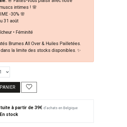
le:
🌸 Faites-vous plaisir avec notre
 muscs intimes ! 🌸
IME -30% 🌸
au 31 août
îcheur • Féminité
tés Brumes All Over & Huiles Pailletées.
 dans la limite des stocks disponibles. ✨
 PANIER
tuite à partir de 39€
d’achats en Belgique
En stock