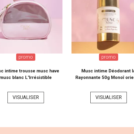
promo
promo
c intime trousse musc have
Musc intime Déodorant l
musc blanc L'Irrésistible
Rayonnante 50g Monoî orie
VISUALISER
VISUALISER