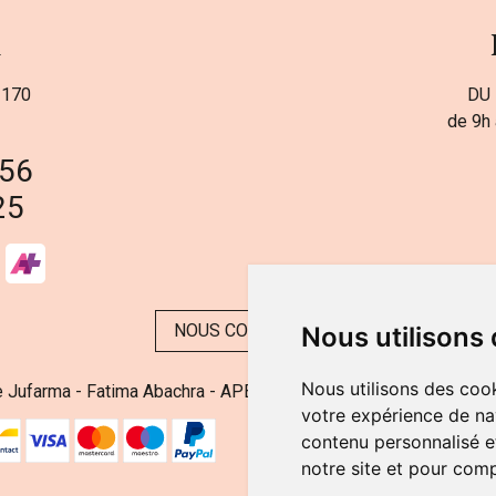
a
 170
DU 
de 9h 
 56
25
NOUS CONTACTER
Nous utilisons
Nous utilisons des cook
 Jufarma - Fatima Abachra - APB 521704 - N° Entreprise BE08
votre expérience de na
contenu personnalisé et
notre site et pour com