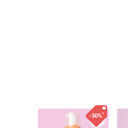
*
*
-30%
-30%