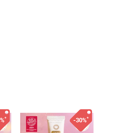
*
*
0%
-30%