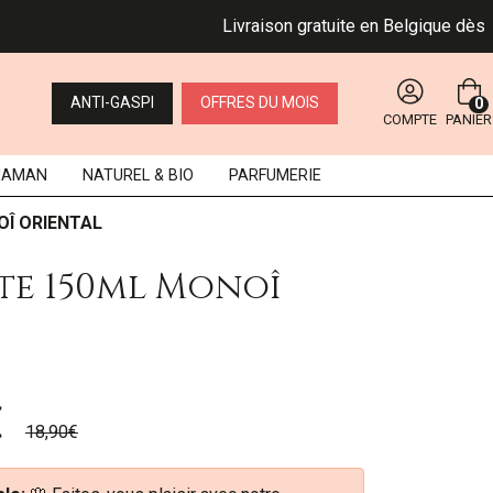
Livraison gratuite en Belgique dès 49 €. B
ANTI-GASPI
OFFRES DU MOIS
0
COMPTE
PANIER
MAMAN
NATUREL
& BIO
PARFUMERIE
OÎ ORIENTAL
te 150ml Monoî
€
18,90€