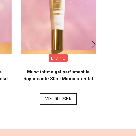
promo
a
Musc intime gel parfumant la
Musc in
ntal
Rayonnante 30ml Monoî oriental
l'Innoce
VISUALISER
VI