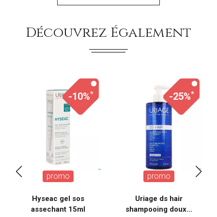
Découvrez Également
*
*
-10%
-25%
promo
promo
Hyseac gel sos
Uriage ds hair
assechant 15ml
shampooing doux...