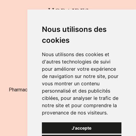
Horaires
DU LUNDI AU VENDREDI
Nous utilisons des
de 9h à 12h30 et de 14h à 18h
cookies
LE SAMEDI
de 9h à 12h30
Nous utilisons des cookies et
d'autres technologies de suivi
pour améliorer votre expérience
NOUS CONTACTER
de navigation sur notre site, pour
vous montrer un contenu
Pharmacie Jufarma - Fatima Abachra - APB 521704 - N°
personnalisé et des publicités
Entreprise BE0882-700-592
ciblées, pour analyser le trafic de
notre site et pour comprendre la
provenance de nos visiteurs.
J'accepte