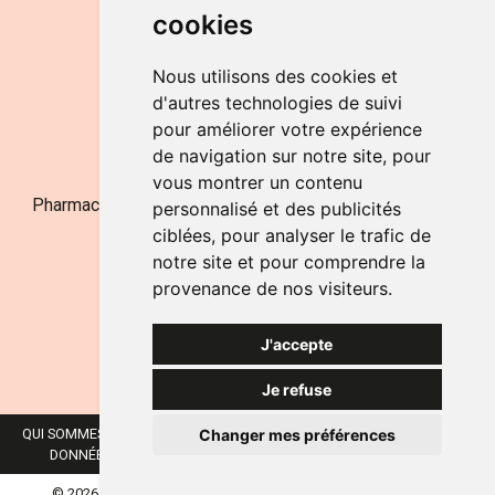
cookies
LE SAMEDI
de 9h à 12h30
Nous utilisons des cookies et
d'autres technologies de suivi
pour améliorer votre expérience
NOUS CONTACTER
de navigation sur notre site, pour
vous montrer un contenu
Pharmacie Jufarma - Fatima Abachra - APB 521704 - N°
personnalisé et des publicités
Entreprise BE0882-700-592
ciblées, pour analyser le trafic de
notre site et pour comprendre la
provenance de nos visiteurs.
J'accepte
Je refuse
Changer mes préférences
QUI SOMMES-NOUS ?
NOS MARQUES
MENTIONS LÉGALES
CGV
DONNÉES PERSONNELLES
COOKIES
PRÉFÉRENCES COOKIES
© 2026 JUFARMA
TOUS DROITS RÉSERVÉS.
APOTEKISTO