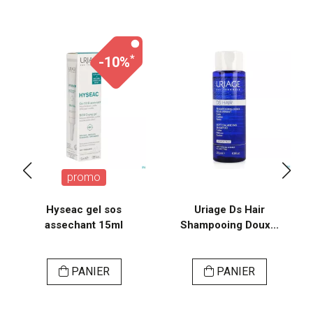
*
-10%
promo
Hyseac gel sos
Uriage Ds Hair
assechant 15ml
Shampooing Doux...
PANIER
PANIER