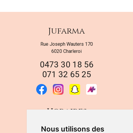
Jufarma
Rue Joseph Wauters 170
6020 Charleroi
0473 30 18 56
071 32 65 25
Horaires
DU LUNDI AU VENDREDI
Nous utilisons des
de 9h à 12h30 et de 14h à 18h