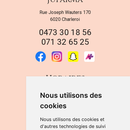
Rue Joseph Wauters 170
6020 Charleroi
0473 30 18 56
071 32 65 25
Horaires
DU LUNDI AU VENDREDI
Nous utilisons des
de 9h à 12h30 et de 14h à 18h
cookies
LE SAMEDI
de 9h à 12h30
Nous utilisons des cookies et
d'autres technologies de suivi