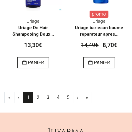
promo
Uriage
Uriage
Uriage Ds Hair
Uriage bariesun baume
Shampooing Doux...
reparateur apres...
13,30€
14,49€
8,70€
PANIER
PANIER
«
‹
1
2
3
4
5
›
»
Jufarma