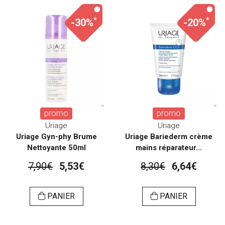
*
*
-30%
-20%
promo
promo
Uriage
Uriage
Uriage Gyn-phy Brume
Uriage Bariederm crème
Nettoyante 50ml
mains réparateur...
7,90€
5,53€
8,30€
6,64€
PANIER
PANIER