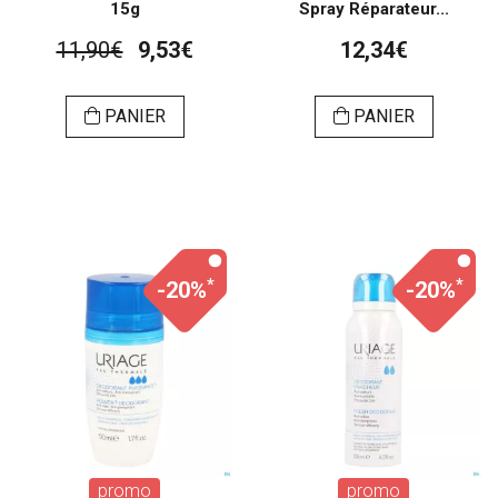
15g
Spray Réparateur...
11,90€
9,53€
12,34€
PANIER
PANIER
*
*
-20%
-20%
promo
promo