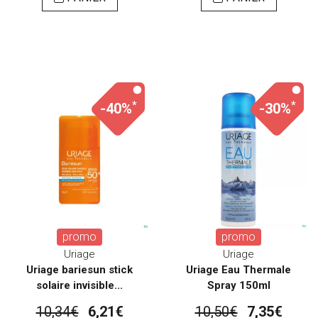
*
*
-40%
-30%
promo
promo
Uriage
Uriage
Uriage bariesun stick
Uriage Eau Thermale
solaire invisible...
Spray 150ml
10,34€
6,21€
10,50€
7,35€