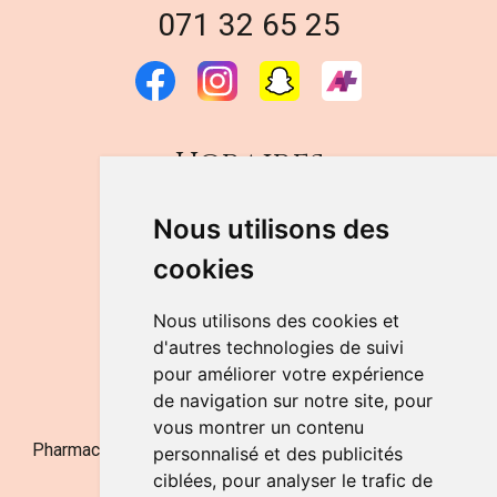
071 32 65 25
Horaires
DU LUNDI AU VENDREDI
Nous utilisons des
de 9h à 12h30 et de 14h à 18h
cookies
LE SAMEDI
de 9h à 12h30
Nous utilisons des cookies et
d'autres technologies de suivi
pour améliorer votre expérience
NOUS CONTACTER
de navigation sur notre site, pour
vous montrer un contenu
Pharmacie Jufarma - Fatima Abachra - APB 521704 - N°
personnalisé et des publicités
Entreprise BE0882-700-592
ciblées, pour analyser le trafic de