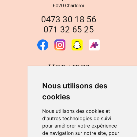
6020 Charleroi
0473 30 18 56
071 32 65 25
Horaires
DU LUNDI AU VENDREDI
Nous utilisons des
de 9h à 12h30 et de 14h à 18h
cookies
LE SAMEDI
de 9h à 12h30
Nous utilisons des cookies et
d'autres technologies de suivi
pour améliorer votre expérience
NOUS CONTACTER
de navigation sur notre site, pour