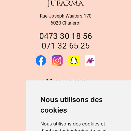
Jufarma
Rue Joseph Wauters 170
6020 Charleroi
0473 30 18 56
071 32 65 25
Horaires
DU LUNDI AU VENDREDI
Nous utilisons des
de 9h à 12h30 et de 14h à 18h
cookies
LE SAMEDI
de 9h à 12h30
Nous utilisons des cookies et
d'autres technologies de suivi