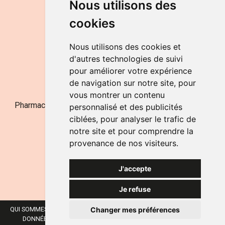
Nous utilisons des
de 9h à 12h30 et de 14h à 18h
cookies
LE SAMEDI
de 9h à 12h30
Nous utilisons des cookies et
d'autres technologies de suivi
pour améliorer votre expérience
NOUS CONTACTER
de navigation sur notre site, pour
vous montrer un contenu
Pharmacie Jufarma - Fatima Abachra - APB 521704 - N°
personnalisé et des publicités
Entreprise BE0882-700-592
ciblées, pour analyser le trafic de
notre site et pour comprendre la
provenance de nos visiteurs.
J'accepte
Je refuse
Changer mes préférences
QUI SOMMES-NOUS ?
NOS MARQUES
MENTIONS LÉGALES
CGV
DONNÉES PERSONNELLES
COOKIES
PRÉFÉRENCES COOKIES